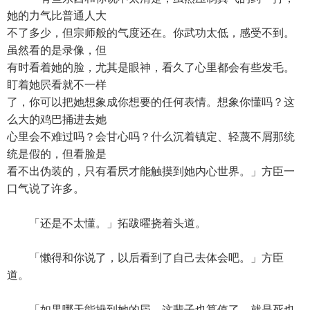
她的力气比普通人大
不了多少，但宗师般的气度还在。你武功太低，感受不到。
虽然看的是录像，但
有时看着她的脸，尤其是眼神，看久了心里都会有些发毛。
盯着她屄看就不一样
了，你可以把她想象成你想要的任何表情。想象你懂吗？这
么大的鸡巴捅进去她
心里会不难过吗？会甘心吗？什么沉着镇定、轻蔑不屑那统
统是假的，但看脸是
看不出伪装的，只有看屄才能触摸到她内心世界。」方臣一
口气说了许多。
「还是不太懂。」拓跋曜挠着头道。
「懒得和你说了，以后看到了自己去体会吧。」方臣
道。
「如果哪天能操到她的屄，这辈子也算值了，就是死也