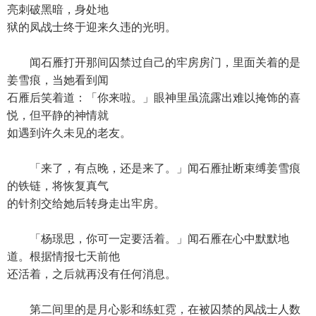
亮刺破黑暗，身处地
狱的凤战士终于迎来久违的光明。
闻石雁打开那间囚禁过自己的牢房房门，里面关着的是
姜雪痕，当她看到闻
石雁后笑着道：「你来啦。」眼神里虽流露出难以掩饰的喜
悦，但平静的神情就
如遇到许久未见的老友。
「来了，有点晚，还是来了。」闻石雁扯断束缚姜雪痕
的铁链，将恢复真气
的针剂交给她后转身走出牢房。
「杨璟思，你可一定要活着。」闻石雁在心中默默地
道。根据情报七天前他
还活着，之后就再没有任何消息。
第二间里的是月心影和练虹霓，在被囚禁的凤战士人数