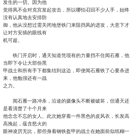
发生的一切。因为他
觉得凤不会对克宫发起攻击，所以哪怕召回不少人手，始终
没有认真地去安排防
御，他从没想过需关闭地堡铁门来阻挡凤的进攻，大意下才
让对方安插的眼线有
机可趁。
铁门开启时，通天知道凭现有的力量挡不住闻石雁，他
当即下令让大部份黑
甲战士和所有手下都集结到这边，即便闻石雁铁了心要杀进
来，他勉强还有一战
之力。
闻石雁一路冲杀，沿途的摄像头不断被破坏，但通天还
是看清楚了十个月来
他念念不忘的女人。此次她穿着一件黑色的皮风衣，长发高
高挽起，蕴含怒火的
眼神凌厉无比，那些身着钢铁盔甲的战士在她面前似纸糊一