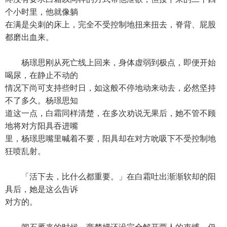
个小时里，他就像躺
在满是尖刺的床上，完全不受控制地扭来扭去，脊背、屁股
都磨出血来。
杨璟思刚从死亡线上回来，身体虚弱到极点，即便开始
喝尿，在静止不动的
情况下尚可支持些时日，如这般不停地动来动去，必然坚持
不了多久。杨璟思知
道这一点，白霜同样清楚，在多次劝说无果后，她不管不顾
地将对方阳具吞进嘴
里，杨璟思嘴里喊着不要，阳具却在对方吮吸下不受控制地
狂喷乱射。
「活下去，比什么都重要。」在白霜吐出渐渐软却的阳
具后，她是这么告诉
对方的。