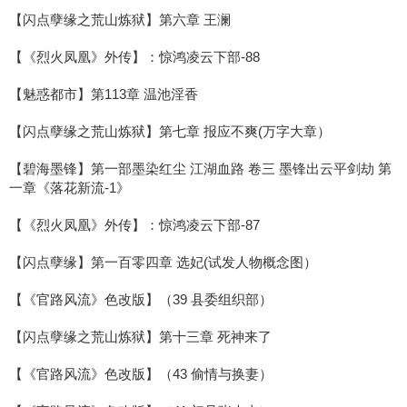
【闪点孽缘之荒山炼狱】第六章 王澜
【《烈火凤凰》外传】：惊鸿凌云下部-88
【魅惑都市】第113章 温池淫香
【闪点孽缘之荒山炼狱】第七章 报应不爽(万字大章）
【碧海墨锋】第一部墨染红尘 江湖血路 卷三 墨锋出云平剑劫 第
一章《落花新流-1》
【《烈火凤凰》外传】：惊鸿凌云下部-87
【闪点孽缘】第一百零四章 选妃(试发人物概念图）
【《官路风流》色改版】（39 县委组织部）
【闪点孽缘之荒山炼狱】第十三章 死神来了
【《官路风流》色改版】（43 偷情与换妻）