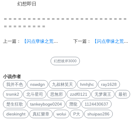
幻想即日
＝＝＝＝＝＝＝＝＝＝＝＝＝＝＝＝＝＝＝＝＝＝＝＝＝＝
＝＝＝＝＝＝＝＝＝
上一篇：
【闪点孽缘之荒山炼狱】第八章 中山狼 剧情章(无肉)
下一篇：
【闪点孽缘之荒山炼狱】第十一章 同床(附三女同框AI图）
幻想彼岸3000
小说作者
我并不色
nswdgn
九叔林笑天
hmhjhc
ray1628
trsmk2
北斗星司
思無邪
zzdf0121
无梦襄王
最初
楚生狂歌
tankeyboge0204
潛龍
1124430637
dieskinght
真紅樂章
wolui
P大
shuipao286