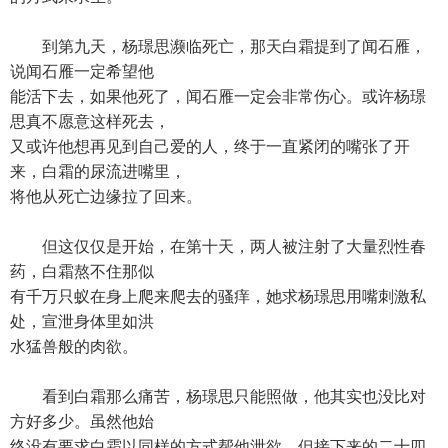
到第九天，杨璟思濒临死亡，那天白霜提到了闻石雁，
说闻石雁一定希望他
能活下去，如果他死了，闻石雁一定会非常伤心。或许杨璟
思真不愿意这样死去，
又或许他想再见到自己爱的人，终于一直紧闭的嘴张了开
来，白霜的尿流进嘴里，
将他从死亡边缘拉了回来。
但这仅仅是开始，在第十天，两人被注射了大量烈性春
药，白霜熬不住那似
有千万只蚁在身上爬来爬去的骚痒，她求杨璟思用嘴刺激私
处，宣泄身体里如洪
水猛兽般的肉欲。
看到白霜那么痛苦，杨璟思只能照做，他其实也没比对
方好多少。虽然他始
终没有要求白霜以同样的方式帮他泄欲，但接下来的二十四