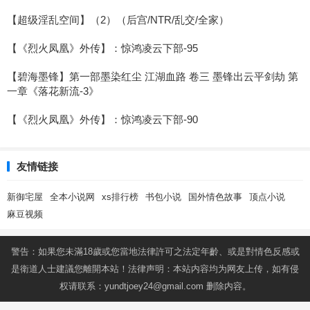
【超级淫乱空间】（2）（后宫/NTR/乱交/全家）
【《烈火凤凰》外传】：惊鸿凌云下部-95
【碧海墨锋】第一部墨染红尘 江湖血路 卷三 墨锋出云平剑劫 第
一章《落花新流-3》
【《烈火凤凰》外传】：惊鸿凌云下部-90
友情链接
新御宅屋
全本小说网
xs排行榜
书包小说
国外情色故事
顶点小说
麻豆视频
警告：如果您未滿18歲或您當地法律許可之法定年齡、或是對情色反感或
是衛道人士建議您離開本站！法律声明：本站内容均为网友上传，如有侵
权请联系：
yundtjoey24@gmail.com
删除内容。