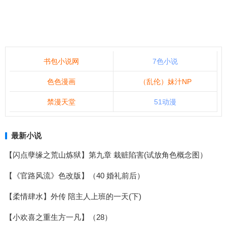
书包小说网
7色小说
色色漫画
（乱伦）妹汁NP
禁漫天堂
51动漫
最新小说
【闪点孽缘之荒山炼狱】第九章 栽赃陷害(试放角色概念图）
【《官路风流》色改版】（40 婚礼前后）
【柔情肆水】外传 陪主人上班的一天(下)
【小欢喜之重生方一凡】（28）