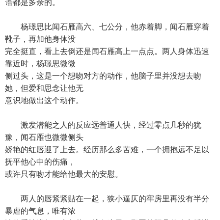
语都是多余的。
杨璟思比闻石雁高六、七公分，他赤着脚，闻石雁穿着
靴子，再加他身体没
完全挺直，看上去倒还是闻石雁高上一点点。两人身体迅速
靠近时，杨璟思微微
侧过头，这是一个想吻对方的动作，他脑子里并没想去吻
她，但爱和思念让他无
意识地做出这个动作。
激发潜能之人的反应远普通人快，经过零点几秒的犹
豫，闻石雁也微微侧头
娇艳的红唇迎了上去。经历那么多苦难，一个拥抱远不足以
抚平他心中的伤痛，
或许只有吻才能给他最大的安慰。
两人的唇紧紧贴在一起，狭小逼仄的牢房里再没有半分
暴虐的气息，唯有浓