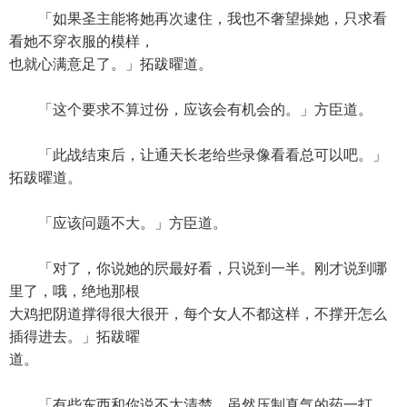
「如果圣主能将她再次逮住，我也不奢望操她，只求看
看她不穿衣服的模样，
也就心满意足了。」拓跋曜道。
「这个要求不算过份，应该会有机会的。」方臣道。
「此战结束后，让通天长老给些录像看看总可以吧。」
拓跋曜道。
「应该问题不大。」方臣道。
「对了，你说她的屄最好看，只说到一半。刚才说到哪
里了，哦，绝地那根
大鸡把阴道撑得很大很开，每个女人不都这样，不撑开怎么
插得进去。」拓跋曜
道。
「有些东西和你说不太清楚，虽然压制真气的药一打，