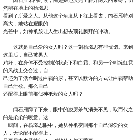
闻石雁来的时候，商楚嬛还没完全解开两人的束缚，仍
然躺在地上的杨璟思
看到了所爱之人。从他这个角度从下往上看去，闻石雁特别
高大，她站在耀眼的
光芒中，如神祇般让人生出想去顶礼膜拜的冲动。
这就是自己爱的女人吗？这一刻杨璟思有些恍惚。来到
这里后，自己被男人
鸡奸，在身体不受控制的状态下和白霜、和另一个叫练虹霓
的凤战士交合过，自
己还为了活命喝过白霜的尿，甚至以默许的方式让白霜帮助
自己泄欲。那么自己
还配得上眼前那似神祇般的女人吗？
闻石雁蹲了下来，眼中的凌厉杀气消失不见，取而代之
的是柔柔的暖意。这
一瞬间，在杨璟思眼中，她从神祇变回那个自己深爱的女
人，无论配不配得上，