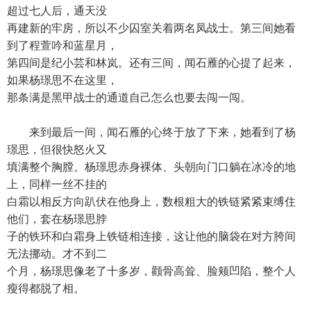
超过七人后，通天没
再建新的牢房，所以不少囚室关着两名凤战士。第三间她看
到了程萱吟和蓝星月，
第四间是纪小芸和林岚。还有三间，闻石雁的心提了起来，
如果杨璟思不在这里，
那条满是黑甲战士的通道自己怎么也要去闯一闯。
来到最后一间，闻石雁的心终于放了下来，她看到了杨
璟思，但很快怒火又
填满整个胸膛。杨璟思赤身裸体、头朝向门口躺在冰冷的地
上，同样一丝不挂的
白霜以相反方向趴伏在他身上，数根粗大的铁链紧紧束缚住
他们，套在杨璟思脖
子的铁环和白霜身上铁链相连接，这让他的脑袋在对方胯间
无法挪动。才不到二
个月，杨璟思像老了十多岁，颧骨高耸、脸颊凹陷，整个人
瘦得都脱了相。