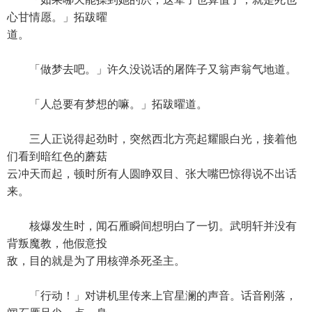
心甘情愿。」拓跋曜
道。
「做梦去吧。」许久没说话的屠阵子又翁声翁气地道。
「人总要有梦想的嘛。」拓跋曜道。
三人正说得起劲时，突然西北方亮起耀眼白光，接着他
们看到暗红色的蘑菇
云冲天而起，顿时所有人圆睁双目、张大嘴巴惊得说不出话
来。
核爆发生时，闻石雁瞬间想明白了一切。武明轩并没有
背叛魔教，他假意投
敌，目的就是为了用核弹杀死圣主。
「行动！」对讲机里传来上官星澜的声音。话音刚落，