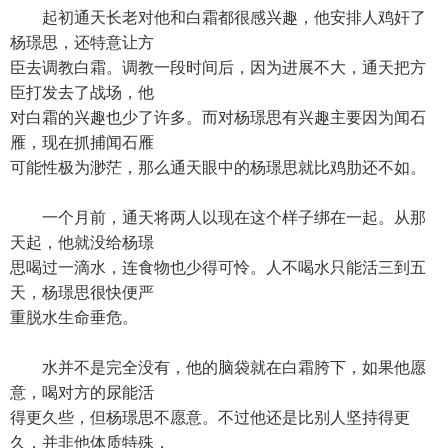
起初通天长老对他和白霜都很感兴趣，他安排人鸡奸了
杨璟思，还特意让方
臣去调教白霜。调教一段时间后，因为进展不大，通天把方
臣打发去了战场，他
对白霜的兴趣也少了许多。而对杨璟思有兴趣主要因为闻石
雁，现在抓捕闻石雁
可能性极为渺茫，那么通天眼中的杨璟思就比鸡肋还不如。
一个月前，通天将两人以现在这个样子绑在一起。从那
天起，他就没给杨璟
思喝过一滴水，连食物也少得可怜。人不喝水只能活三到五
天，杨璟思很快便严
重脱水生命垂危。
水并不是完全没有，他的脑袋就在白霜胯下，如果他愿
意，喝对方的尿能活
得更久些，但杨璟思不愿意。不过他还是比别人坚持得更
久，并非他体质特殊，