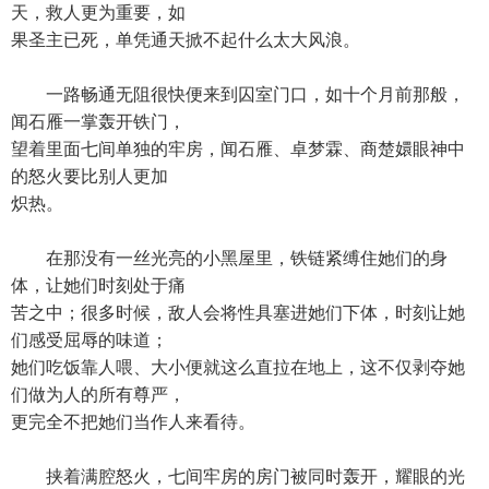
天，救人更为重要，如
果圣主已死，单凭通天掀不起什么太大风浪。
一路畅通无阻很快便来到囚室门口，如十个月前那般，
闻石雁一掌轰开铁门，
望着里面七间单独的牢房，闻石雁、卓梦霖、商楚嬛眼神中
的怒火要比别人更加
炽热。
在那没有一丝光亮的小黑屋里，铁链紧缚住她们的身
体，让她们时刻处于痛
苦之中；很多时候，敌人会将性具塞进她们下体，时刻让她
们感受屈辱的味道；
她们吃饭靠人喂、大小便就这么直拉在地上，这不仅剥夺她
们做为人的所有尊严，
更完全不把她们当作人来看待。
挟着满腔怒火，七间牢房的房门被同时轰开，耀眼的光