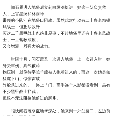
闻石雁进入地堡后立刻向纵深挺进，她这一队负责救
人，上官星澜和林雨蝉
带领的小队守在地堡口阻敌。虽然此次行动有二十多名精锐
凤战士，但想尽数歼
灭这二千黑甲战士也绝非易事，不过地堡里还有十多名凤战
士，一旦营救成攻，
又会增添一股强大的战力。
时隔十月，闻石雁又一次进入地堡，上一次进入时，她
身受重伤、真气被药
物压制，就像待宰羔羊般被人抱着进来的，而这一次她是如
猛虎下山、似惊雷破
阵般杀进来的。一路上「门」高手连个人影都没看到，虽有
不少黑甲战士拦截，
但根本无法阻挡她前进的脚步。
很快闻石雁杀至地堡深处，她来到一外岔路口，左边前