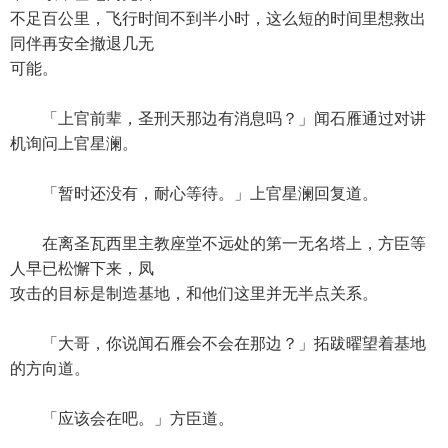
不足百公里，飞行时间不到半小时，这么短的时间里想救出
同伴再安全撤退几无
可能。
「上官前辈，圣刑天那边有消息吗？」闻石雁通过对讲
机询问上官星澜。
「暂时还没有，耐心等待。」上官星澜回复道。
在离圣瓦西里主教座堂不远处的第一无名塔上，方臣等
人早已松懈下来，凤
攻击的目标是制造基地，和他们这里并无半点关系。
「大哥，你说闻石雁会不会在那边？」拓跋曜望着基地
的方向道。
「应该会在吧。」方臣道。