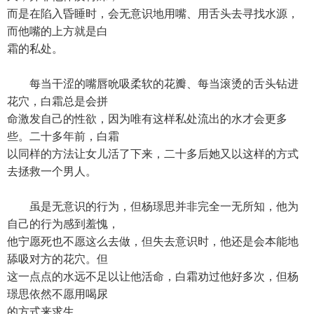
而是在陷入昏睡时，会无意识地用嘴、用舌头去寻找水源，
而他嘴的上方就是白
霜的私处。
每当干涩的嘴唇吮吸柔软的花瓣、每当滚烫的舌头钻进
花穴，白霜总是会拼
命激发自己的性欲，因为唯有这样私处流出的水才会更多
些。二十多年前，白霜
以同样的方法让女儿活了下来，二十多后她又以这样的方式
去拯救一个男人。
虽是无意识的行为，但杨璟思并非完全一无所知，他为
自己的行为感到羞愧，
他宁愿死也不愿这么去做，但失去意识时，他还是会本能地
舔吸对方的花穴。但
这一点点的水远不足以让他活命，白霜劝过他好多次，但杨
璟思依然不愿用喝尿
的方式来求生。