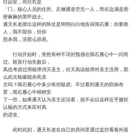
往囚室，而往右是
「门」核心人员的住所。左侧通道空无一人，而右边满是密
密麻麻的黑甲战士。
通天长老摆出这样的阵仗是明明白白地告诉闻石雁：你要救
人，我不阻你，但你
想杀我，没那么容易。
行动开始时，突然有种不详的预感在闻石雁心中一闪而
过。斩首行动失败后，
凤也考虑过用核弹消灭圣主，但天凤说核弹对圣主没用，那
么此次核爆能杀死圣
主吗？闻石雁心中多少有些疑虑。不过看到通天的防御布
置，闻石雁心中稍稍安
了一些，如果通天认为圣主还活着，就不会以这样近乎服软
认输的方式来应对凤
的进攻。
此时此刻，通天长老在自己的房间里通过监控看着外面