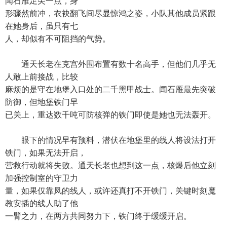
闻石雁足尖一点，身
形骤然前冲，衣袂翻飞间尽显惊鸿之姿，小队其他成员紧跟
在她身后，虽只有七
人，却似有不可阻挡的气势。
通天长老在克宫外围布置有数十名高手，但他们几乎无
人敢上前接战，比较
麻烦的是守在地堡入口处的二千黑甲战士。闻石雁最先突破
防御，但地堡铁门早
已关上，重达数千吨可防核弹的铁门即使是她也无法轰开。
眼下的情况早有预料，潜伏在地堡里的线人将设法打开
铁门，如果无法开启，
营救行动就将失败。通天长老也想到这一点，核爆后他立刻
加强控制室的守卫力
量，如果仅靠凤的线人，或许还真打不开铁门，关键时刻魔
教安插的线人助了他
一臂之力，在两方共同努力下，铁门终于缓缓开启。