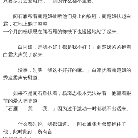
只要尽力去爱就行了，别的什么都不重要。
闻石雁帮着商楚嬛扯断他们身上的铁链，商楚嬛扶起白
霜，在地上躺了整整
一个月的杨璟思在闻石雁的搀扶下也慢慢地站了起来。
「白阿姨，是我不好！都是我不好！」商楚嬛紧紧抱着
白霜大声哭了起来。
「没事，别哭，我这不好好的嘛。」白霜抚着商楚嬛的
秀发柔声安慰道。
如果不是闻石雁扶着，杨璟思根本无法站着，他望着眼
前的爱人喃喃道：
「石雁……我……我。」因为过于激动一时都说不出话来。
「什么都别说，我都知道。」闻石雁张开双臂抱住了
他，此时此刻，所有言