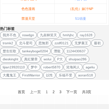
色色漫画
（乱伦）妹汁NP
禁漫天堂
51动漫
热门标签
我并不色
nswdgn
九叔林笑天
hmhjhc
ray1628
trsmk2
北斗星司
思無邪
zzdf0121
无梦襄王
最初
楚生狂歌
tankeyboge0204
潛龍
1124430637
dieskinght
真紅樂章
wolui
P大
shuipao286
lijian19920110
梦中
robert5870
沧海闲人
ageliu
大魔鬼王
FirstWarrior
以性
乐福不受
aoran518
文
章
首页
上一页
1
2
3
下一页
共3页
导
航